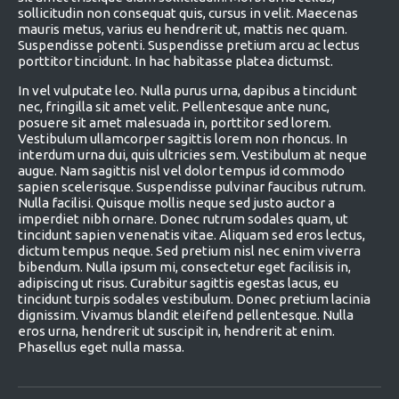
sollicitudin non consequat quis, cursus in velit. Maecenas
mauris metus, varius eu hendrerit ut, mattis nec quam.
Suspendisse potenti. Suspendisse pretium arcu ac lectus
porttitor tincidunt. In hac habitasse platea dictumst.
In vel vulputate leo. Nulla purus urna, dapibus a tincidunt
nec, fringilla sit amet velit. Pellentesque ante nunc,
posuere sit amet malesuada in, porttitor sed lorem.
Vestibulum ullamcorper sagittis lorem non rhoncus. In
interdum urna dui, quis ultricies sem. Vestibulum at neque
augue. Nam sagittis nisl vel dolor tempus id commodo
sapien scelerisque. Suspendisse pulvinar faucibus rutrum.
Nulla facilisi. Quisque mollis neque sed justo auctor a
imperdiet nibh ornare. Donec rutrum sodales quam, ut
tincidunt sapien venenatis vitae. Aliquam sed eros lectus,
dictum tempus neque. Sed pretium nisl nec enim viverra
bibendum. Nulla ipsum mi, consectetur eget facilisis in,
adipiscing ut risus. Curabitur sagittis egestas lacus, eu
tincidunt turpis sodales vestibulum. Donec pretium lacinia
dignissim. Vivamus blandit eleifend pellentesque. Nulla
eros urna, hendrerit ut suscipit in, hendrerit at enim.
Phasellus eget nulla massa.