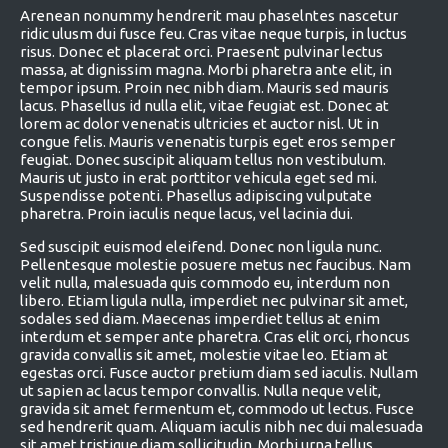
Arenean nonummy hendrerit mau phaselntes nascetur
ridic ulusm dui fusce feu. Cras vitae neque turpis, in luctus
risus. Donec et placerat orci. Praesent pulvinar lectus
massa, at dignissim magna. Morbi pharetra ante elit, in
tempor ipsum. Proin nec nibh diam. Mauris sed mauris
lacus. Phasellus id nulla elit, vitae feugiat est. Donec at
lorem ac dolor venenatis ultricies et auctor nisl. Ut in
congue felis. Mauris venenatis turpis eget eros semper
feugiat. Donec suscipit aliquam tellus non vestibulum.
Mauris ut justo in erat porttitor vehicula eget sed mi.
Suspendisse potenti. Phasellus adipiscing vulputate
pharetra. Proin iaculis neque lacus, vel lacinia dui.
Sed suscipit euismod eleifend. Donec non ligula nunc.
Pellentesque molestie posuere metus nec faucibus. Nam
velit nulla, malesuada quis commodo eu, interdum non
libero. Etiam ligula nulla, imperdiet nec pulvinar sit amet,
sodales sed diam. Maecenas imperdiet tellus at enim
interdum et semper ante pharetra. Cras elit orci, rhoncus
gravida convallis sit amet, molestie vitae leo. Etiam at
egestas orci. Fusce auctor pretium diam sed iaculis. Nullam
ut sapien ac lacus tempor convallis. Nulla neque velit,
gravida sit amet fermentum et, commodo ut lectus. Fusce
sed hendrerit quam. Aliquam iaculis nibh nec dui malesuada
sit amet tristique diam sollicitudin. Morbi urna tellus,